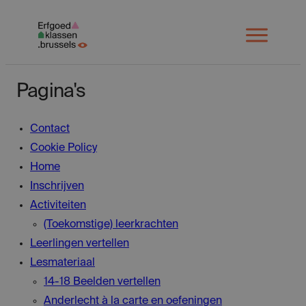
Spring
naar
Open
menu
inhoud
Pagina's
Contact
Cookie Policy
Home
Inschrijven
Activiteiten
(Toekomstige) leerkrachten
Leerlingen vertellen
Lesmateriaal
14-18 Beelden vertellen
Anderlecht à la carte en oefeningen