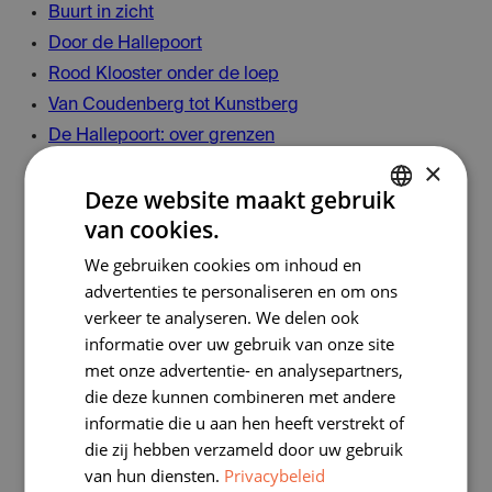
Buurt in zicht
Door de Hallepoort
Rood Klooster onder de loep
Van Coudenberg tot Kunstberg
De Hallepoort: over grenzen
×
Aandacht voor erfgoed & ambacht!
Deze website maakt gebruik
Erfgoed in beroep: handen uit de mouwen!
van cookies.
Rood Klooster in de middeleeuwen
DUTCH
Erfgoed ontrafeld
We gebruiken cookies om inhoud en
FRENCH
advertenties te personaliseren en om ons
Sporen van het kolonialisme
verkeer te analyseren. We delen ook
informatie over uw gebruik van onze site
Lesmaterialen
met onze advertentie- en analysepartners,
die deze kunnen combineren met andere
Knippen en plakken
informatie die u aan hen heeft verstrekt of
Vorst
die zij hebben verzameld door uw gebruik
Ukkel
van hun diensten.
Privacybeleid