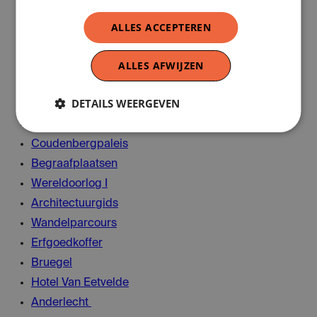
Sint-Joost-ten-Node
Sint-Jans-Molenbeek
ALLES ACCEPTEREN
Sint-Gillis
ALLES AFWIJZEN
Schaarbeek
Evere
DETAILS WEERGEVEN
Elsene
Kunstberg
Coudenbergpaleis
Begraafplaatsen
Wereldoorlog I
Architectuurgids
Wandelparcours
Erfgoedkoffer
Bruegel
Hotel Van Eetvelde
Anderlecht