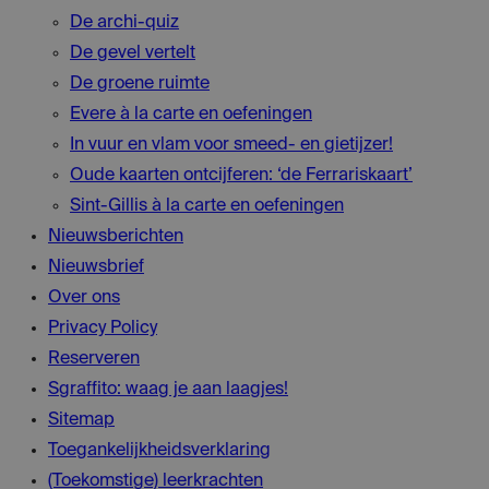
De archi-quiz
De gevel vertelt
De groene ruimte
Evere à la carte en oefeningen
In vuur en vlam voor smeed- en gietijzer!
Oude kaarten ontcijferen: ‘de Ferrariskaart’
Sint-Gillis à la carte en oefeningen
Nieuwsberichten
Nieuwsbrief
Over ons
Privacy Policy
Reserveren
Sgraffito: waag je aan laagjes!
Sitemap
Toegankelijkheidsverklaring
(Toekomstige) leerkrachten