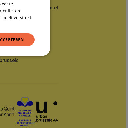
keer te
DUTCH
zw Paleis van Keizer Karel
tentie- en
FRENCH
 heeft verstrekt
nk Brussel
ACCEPTEREN
brussels