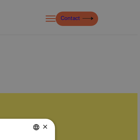
Open
Contact
menu
×