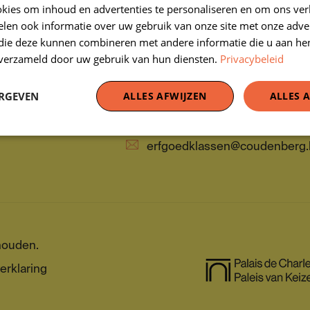
kies om inhoud en advertenties te personaliseren en om ons ver
iviteiten en opleidingen
Erfgoedklassen, beheerd door de v
len ook informatie over uw gebruik van onze site met onze adver
materiaal
Koningsstraat 2-4, 1000 Brussel
 die deze kunnen combineren met andere informatie die u aan hen
n verzameld door uw gebruik van hun diensten.
Privacybeleid
rlingen vertellen
0463.156.291 R.P.R.
er ons
Franstalige ondernemingsrechtba
ERGEVEN
ALLES AFWIJZEN
ALLES 
02 563 63 73
erfgoedklassen@coudenberg.
houden.
erklaring