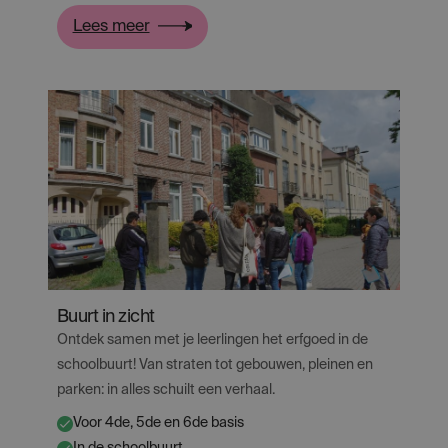
:
Lees meer
Bruegels
wereld
in
Brussel
Buurt in zicht
Ontdek samen met je leerlingen het erfgoed in de
schoolbuurt! Van straten tot gebouwen, pleinen en
parken: in alles schuilt een verhaal.
Voor 4de, 5de en 6de basis
✔