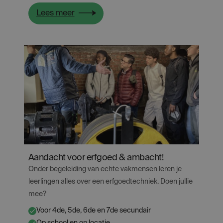
:
Lees meer
De
Hallepoort:
over
grenzen
Aandacht voor erfgoed & ambacht!
Onder begeleiding van echte vakmensen leren je
leerlingen alles over een erfgoedtechniek. Doen jullie
mee?
Voor 4de, 5de, 6de en 7de secundair
✔