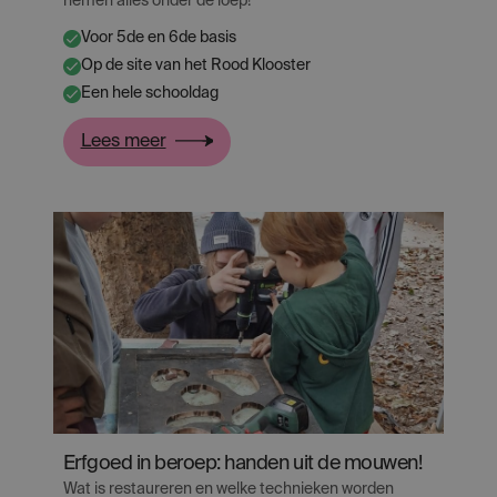
nemen alles onder de loep!
Voor 5de en 6de basis
✔
Op de site van het Rood Klooster
✔
Een hele schooldag
✔
:
Lees meer
Rood
Klooster
onder
de
loep
Erfgoed in beroep: handen uit de mouwen!
Wat is restaureren en welke technieken worden