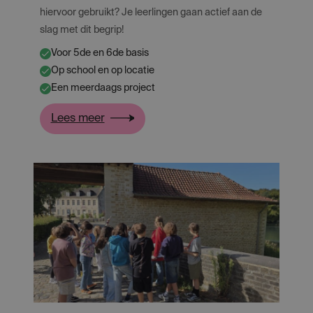
hiervoor gebruikt? Je leerlingen gaan actief aan de
slag met dit begrip!
Voor 5de en 6de basis
✔
Op school en op locatie
✔
Een meerdaags project
✔
:
Lees meer
Erfgoed
in
beroep:
handen
uit
de
mouwen!