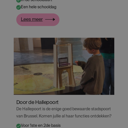
In de schoolbuurt
✔
Een hele schooldag
✔
:
Lees meer
Buurt
in
zicht
Door de Hallepoort
De Hallepoort is de enige goed bewaarde stadspoort
van Brussel. Komen jullie al haar functies ontdekken?
Voor 1ste en 2de basis
✔