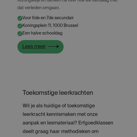
Koningswijk en denken na over hoe we vandaag met
dat verleden omgaan.
Voor 6de en 7de secundair
✔
Koningsplein 11, 1000 Brussel
✔
Een halve schooldag
✔
:
Lees meer
Sporen
van
het
kolonialisme
Toekomstige leerkrachten
Wil je als huidige of toekomstige
leerkracht kennismaken met onze
aanpak en lesmateriaal? Erfgoedklassen
deelt graag haar methodieken om