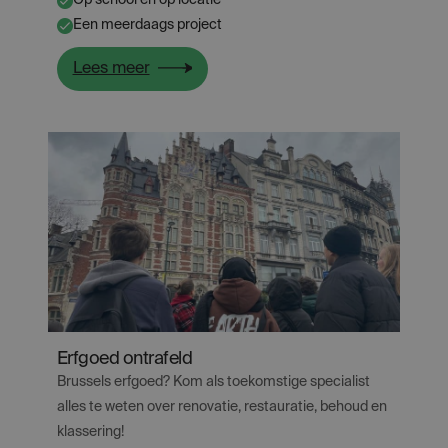
Op school en op locatie
✔
Een meerdaags project
✔
:
Lees meer
Aandacht
voor
erfgoed
&
ambacht!
Erfgoed ontrafeld
Brussels erfgoed? Kom als toekomstige specialist
alles te weten over renovatie, restauratie, behoud en
klassering!