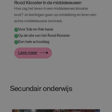
Rood Klooster in de middeleeuwen
Hoe zag het leven in een middeleeuws klooster
eruit? Je leerlingen gaan op ontdekking en leren een
echte middeleeuwse techniek.
Voor 5de en 6de basis
✔
Op de site van het Rood Klooster
✔
Een hele schooldag
✔
:
Lees meer
Rood
Klooster
in
de
Secundair onderwijs
middeleeuwen