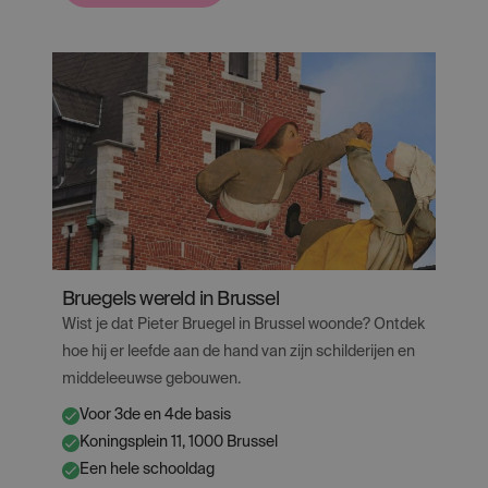
Op
zoek
naar
het
Coudenbergpaleis
Bruegels wereld in Brussel
Wist je dat Pieter Bruegel in Brussel woonde? Ontdek
hoe hij er leefde aan de hand van zijn schilderijen en
middeleeuwse gebouwen.
Voor 3de en 4de basis
✔
Koningsplein 11, 1000 Brussel
✔
Een hele schooldag
✔