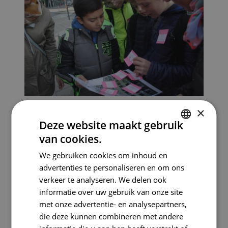
×
Buurt in beeld
Onderzoek met jouw leerlingen hoe het erfgoed in de
Deze website maakt gebruik
schoolomgeving is opgebouwd en veranderd.
van cookies.
DUTCH
Voor 1ste en 2de secundair
We gebruiken cookies om inhoud en
✔
FRENCH
In de schoolbuurt
advertenties te personaliseren en om ons
✔
Een hele schooldag
verkeer te analyseren. We delen ook
✔
informatie over uw gebruik van onze site
:
Lees meer
met onze advertentie- en analysepartners,
Buurt
die deze kunnen combineren met andere
in