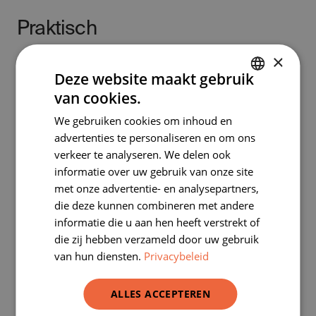
Praktisch
×
De activiteit start om 9u30 en eindigt om 14u30.
Deze website maakt gebruik
Vergeet jullie lunchpakket niet! Bij goed weer kan er
van cookies.
DUTCH
buiten gepauzeerd worden. Regent het? Dan
We gebruiken cookies om inhoud en
FRENCH
kunnen jullie terecht in ons lokaal.
advertenties te personaliseren en om ons
Een week voor de activiteit neemt een van onze
verkeer te analyseren. We delen ook
medewerkers contact met je op.
informatie over uw gebruik van onze site
met onze advertentie- en analysepartners,
Bereikbaarheid
die deze kunnen combineren met andere
informatie die u aan hen heeft verstrekt of
Metro lijn 5: halte Hermann-Debroux
die zij hebben verzameld door uw gebruik
Bus 72 – 341 – 343 – 344 – 345 – 348 – 349 – 504 –
van hun diensten.
Privacybeleid
544 – 547 – 548 – E: halte Massarttuin
Bus 41: halte Hermann-Debroux
ALLES ACCEPTEREN
Tram 8: halte Hermann-Debroux