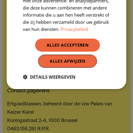
met onze advertentie- en analysepartners,
die deze kunnen combineren met andere
informatie die u aan hen heeft verstrekt of
die zij hebben verzameld door uw gebruik
van hun diensten.
Privacybeleid
Volg ons op sociale media
ALLES ACCEPTEREN
Navigatie
Activiteiten en opleidingen
ALLES AFWIJZEN
Lesmateriaal
Leerlingen vertellen
DETAILS WEERGEVEN
Over ons
Contact gegevens
Erfgoedklassen, beheerd door de vzw Paleis van
Keizer Karel
Koningsstraat 2-4, 1000 Brussel
0463.156.291 R.P.R.