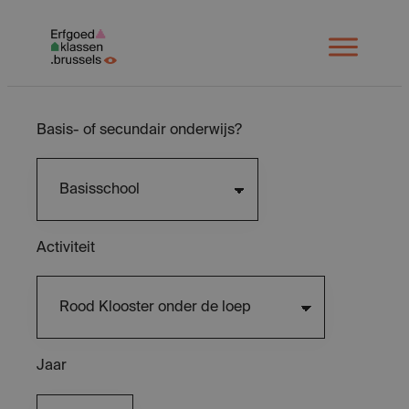
Spring
naar
Open
menu
inhoud
Basis- of secundair onderwijs?
Activiteit
Jaar