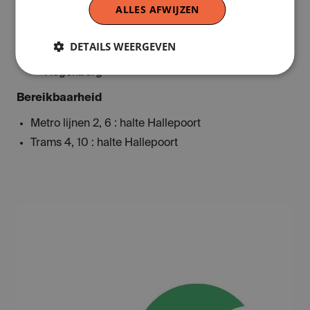
ALLES AFWIJZEN
Brussel 1550
: oefening met de kaart van
Deventer
DETAILS WEERGEVEN
Brussel 1572
: oefening met de kaart van Braun en
Hogenberg
Bereikbaarheid
Metro lijnen 2, 6 : halte Hallepoort
Trams 4, 10 : halte Hallepoort