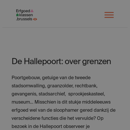
Spring
naar
Open
menu
inhoud
De Hallepoort: over grenzen
Poortgebouw, getuige van de tweede
stadsomwalling, graanzolder, rechtbank,
gevangenis, stadsarchief, sprookjeskasteel,
museum… Misschien is dit stukje middeleeuws
erfgoed wel van de sloophamer gered dankzij de
verscheidene functies die het vervulde? Op
bezoek in de Hallepoort observeer je