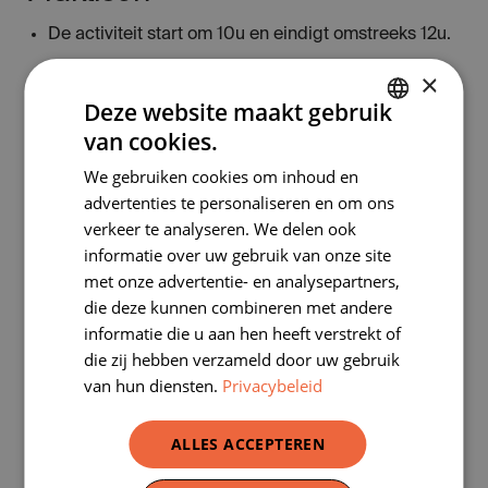
De activiteit start om 10u en eindigt omstreeks 12u.
Een klas met meer dan 12 leerlingen wordt in twee
×
Deze website maakt gebruik
groepen gesplitst en door twee leerkrachten
van cookies.
begeleid.
DUTCH
We gebruiken cookies om inhoud en
Op bezoek in de Hallepoort onderzoeken we het
FRENCH
advertenties te personaliseren en om ons
verleden en bevragen het heden. Leerlingen
verkeer te analyseren. We delen ook
brengen architectuurelementen samen met
informatie over uw gebruik van onze site
historische documenten en situeren ze in de tijd:
met onze advertentie- en analysepartners,
van stadspoort (middeleeuwen), via gevangenis
die deze kunnen combineren met andere
(moderne tijd) tot museum (eigen tijd).
informatie die u aan hen heeft verstrekt of
die zij hebben verzameld door uw gebruik
Een week voor de activiteit neemt een van onze
van hun diensten.
Privacybeleid
medewerkers contact met je op.
Voor of na de activiteit
je met jouw leerlingen
ALLES ACCEPTEREN
verder verdiepen in dit thema? Dat kan! Je vindt
hier ons kant-en-klare lesmateriaal: