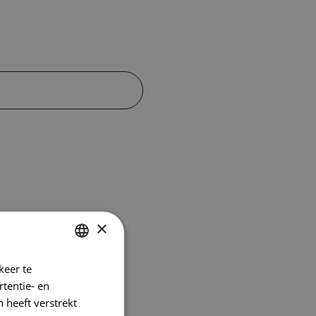
×
keer te
DUTCH
tentie- en
FRENCH
 heeft verstrekt