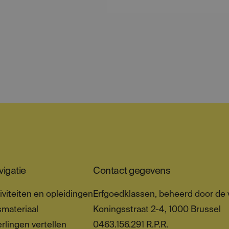
igatie
Contact gegevens
iviteiten en opleidingen
Erfgoedklassen, beheerd door de v
materiaal
Koningsstraat 2-4, 1000 Brussel
rlingen vertellen
0463.156.291 R.P.R.