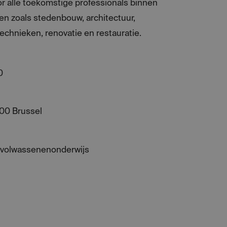
oor alle toekomstige professionals binnen
n zoals stedenbouw, architectuur,
echnieken, renovatie en restauratie.
0
000 Brussel
 volwassenenonderwijs