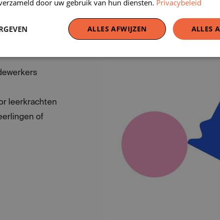
n verzameld door uw gebruik van hun diensten.
Privacybeleid
tie, behoud,
ERGEVEN
ALLES AFWIJZEN
ALLES 
argumenteren
 al dan niet ten
edewerkers
r leerkrachten
eerlingen of