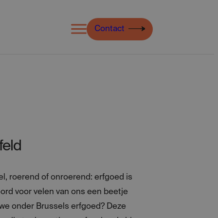
Open
Contact
menu
feld
el, roerend of onroerend: erfgoed is
 woord voor velen van ons een beetje
 we onder Brussels erfgoed? Deze