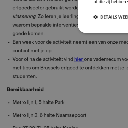
of die zij hebbe
erfgoedsector gebruikt worden –
renovatie, restaura
DETAILS WE
klassering
. Zo leren je leerlingen of studenten be
waarom bepaalde interventies het Brusselse erfgoed
goede komen.
Een week voor de activiteit neemt een van onze m
contact met je op.
Voor of na de activiteit: vind
hier
ons vademecum voo
met tips om Brussels erfgoed te ontdekken met je l
studenten.
Bereikbaarheid
Metro lijn 1, 5 halte Park
Metro lijn 2, 6 halte Naamsepoort