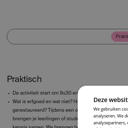
Prakt
Praktisch
De activiteit start om 9u30 en eindigt om 12u30.
Deze websit
Wat is erfgoed en wat niet? Hoe wordt erfgoed gew
We gebruiken coo
gerestaureerd? Tijdens een observatiewandeling o
analyseren. We de
brengen je leerlingen of studenten hun gedachten, 
analysepartners,
kennis samen. We brengen begrippen in de praktijk 