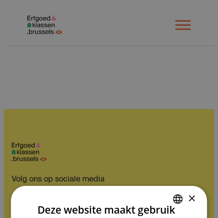
Spring
naar
Open
menu
inhoud
Volg ons op sociale media
×
Navigatie
Deze website maakt gebruik