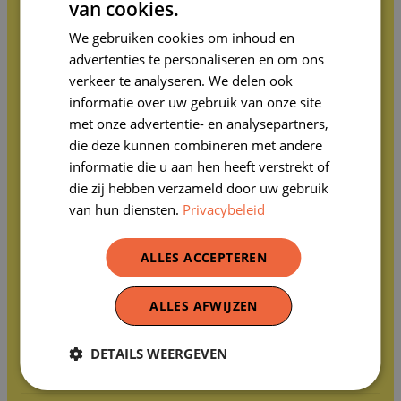
van cookies.
DUTCH
Activiteiten en opleidingen
We gebruiken cookies om inhoud en
FRENCH
Lesmateriaal
advertenties te personaliseren en om ons
Leerlingen vertellen
verkeer te analyseren. We delen ook
Over ons
informatie over uw gebruik van onze site
Contact gegevens
met onze advertentie- en analysepartners,
die deze kunnen combineren met andere
Erfgoedklassen, beheerd door de vzw Paleis van
informatie die u aan hen heeft verstrekt of
Keizer Karel
die zij hebben verzameld door uw gebruik
Koningsstraat 2-4, 1000 Brussel
van hun diensten.
Privacybeleid
0463.156.291 R.P.R.
ALLES ACCEPTEREN
Franstalige ondernemingsrechtbank Brussel
02 563 63 73
ALLES AFWIJZEN
erfgoedklassen@coudenberg.brussels
DETAILS WEERGEVEN