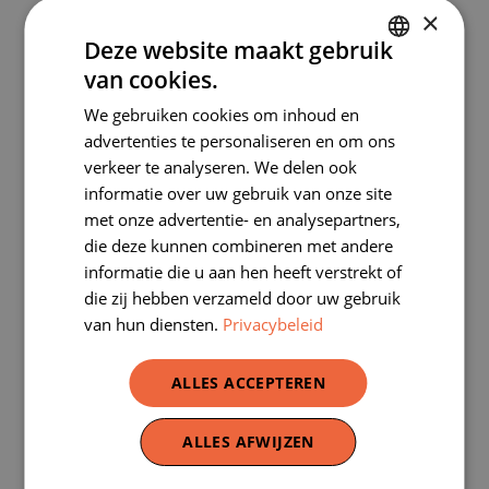
×
1, 2, 3… klaar voor onze gloednieuwe
Deze website maakt gebruik
erfgoedkoffer over gevels?
van cookies.
DUTCH
Onze erfgoedkoffer over gevels is volledig
We gebruiken cookies om inhoud en
vernieuwd! Ontdek deze gratis koffer,
FRENCH
advertenties te personaliseren en om ons
boordevol materialen om zelf met jouw
verkeer te analyseren. We delen ook
leerlingen aan de slag te gaan.
informatie over uw gebruik van onze site
met onze advertentie- en analysepartners,
Lees Meer
die deze kunnen combineren met andere
informatie die u aan hen heeft verstrekt of
die zij hebben verzameld door uw gebruik
van hun diensten.
Privacybeleid
ALLES ACCEPTEREN
Schrijf je in voor onze
ALLES AFWIJZEN
nieuwsbrief