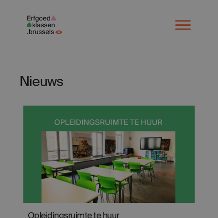
Spring
naar
Open
menu
inhoud
Nieuws
Opleidingsruimte te huur