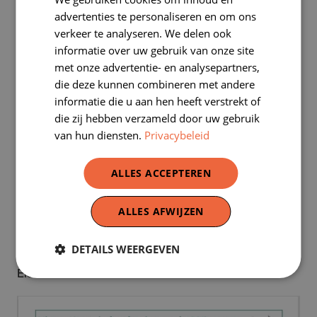
FRENCH
advertenties te personaliseren en om ons
verkeer te analyseren. We delen ook
informatie over uw gebruik van onze site
met onze advertentie- en analysepartners,
die deze kunnen combineren met andere
informatie die u aan hen heeft verstrekt of
die zij hebben verzameld door uw gebruik
van hun diensten.
Privacybeleid
ALLES ACCEPTEREN
Art nouveau of art deco?
ALLES AFWIJZEN
Een
wandeling
voor de hele familie of de klas om art
DETAILS WEERGEVEN
nouveau en art deco in de wijk van de vijvers van
Elsene te ontdekken.