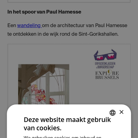
In het spoor van Paul Hamesse
Een
wandeling
om de architectuur van Paul Hamesse
te ontdekken in de wijk rond de Sint-Gorikshallen.
×
Deze website maakt gebruik
van cookies.
DUTCH
We gebruiken cookies om inhoud en