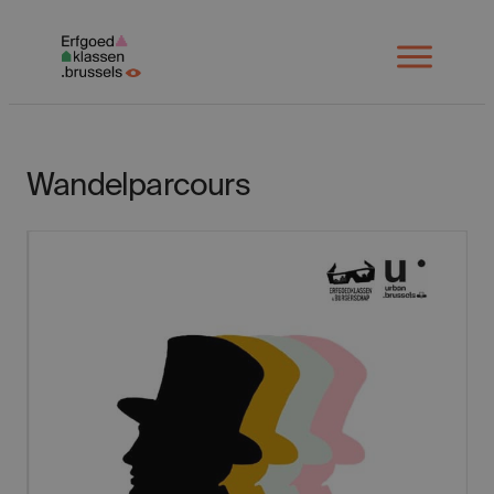
Spring
naar
Open
menu
inhoud
Wandelparcours