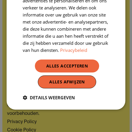
advertenties te personaliseren en om ons
Contact gegevens
verkeer te analyseren. We delen ook
Erfgoedklassen, beheerd door de vzw Paleis van
informatie over uw gebruik van onze site
met onze advertentie- en analysepartners,
Keizer Karel
die deze kunnen combineren met andere
Koningsstraat 2-4, 1000 Brussel
informatie die u aan hen heeft verstrekt of
0463.156.291 R.P.R.
die zij hebben verzameld door uw gebruik
Franstalige ondernemingsrechtbank Brussel
van hun diensten.
Privacybeleid
02 563 63 73
ALLES ACCEPTEREN
erfgoedklassen@coudenberg.brussels
ALLES AFWIJZEN
DETAILS WEERGEVEN
© 2026 Erfgoedklassen Brussels. Alle rechten
voorbehouden.
Privacy Policy
Cookie Policy