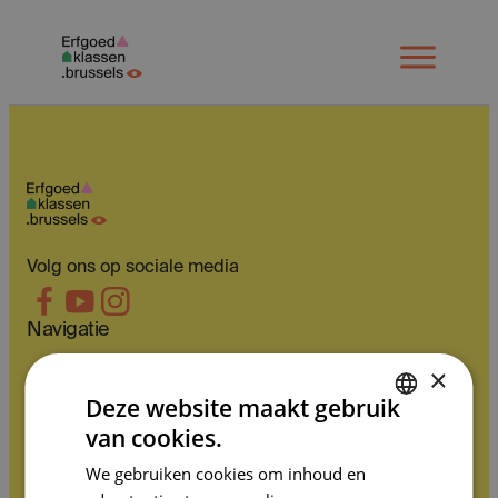
Spring
naar
Open
menu
inhoud
Volg ons op sociale media
Navigatie
×
Activiteiten en opleidingen
Deze website maakt gebruik
Lesmateriaal
van cookies.
DUTCH
Leerlingen vertellen
We gebruiken cookies om inhoud en
Over ons
FRENCH