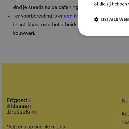
of die zij hebbe
vind je steeds na de oefeningen in het oranje.
Ter voorbereiding is er
een knutseloefening
voor in 
DETAILS WE
beschikbaar over het arbeidsproces van de steengr
bouwwerf.
Nav
Act
Les
Volg ons op sociale media