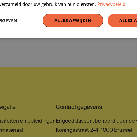
n verzameld door uw gebruik van hun diensten.
Privacybeleid
de klas
ERGEVEN
ALLES AFWIJZEN
ALLES 
oeve tot de
igatie
Contact gegevens
iviteiten en opleidingen
Erfgoedklassen, beheerd door de v
materiaal
Koningsstraat 2-4, 1000 Brussel