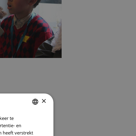
×
keer te
DUTCH
tentie- en
FRENCH
 heeft verstrekt