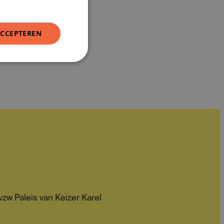
ACCEPTEREN
zw Paleis van Keizer Karel