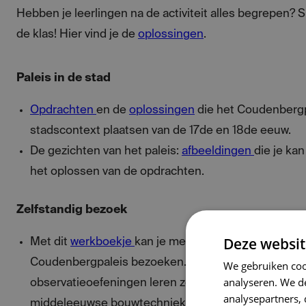
Hebben je leerlingen na de activiteit alles begrepen? 
de klas! Hier vind je de
oplossingen
.
Paleis in de stad
Opdrachten
en de
oplossingen
die het Coudenbergp
stadscontext plaatsen van de 17de en 18de eeuw.
De gezichten van het paleis:
afbeeldingen
die je kan
het oplossen van de opdrachten.
Zelfstandig bezoek
Deze websit
Met dit
werkboekje
kan je met jouw leerlingen zelfs
Coudenbergpaleis bezoeken. Aan de hand van
We gebruiken coo
analyseren. We de
observatieoefeningen leren ze alles over de materia
analysepartners,
middeleeuwse bouwtechnieken van het paleis. De 