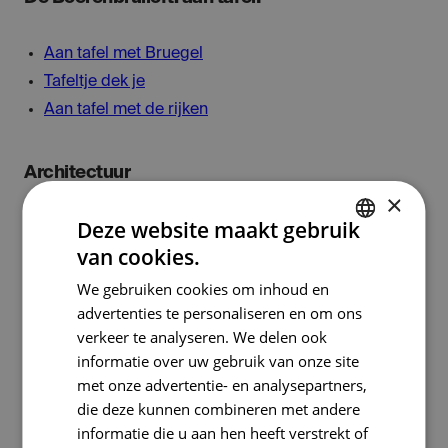
Aan tafel met Bruegel
Tafeltje dek je
Aan tafel met de rijken
Architectuur
×
Deze website maakt gebruik
Met Bruegel op stap in Brussel:
wandeling
met
van cookies.
oplossingen
DUTCH
Bekleed
een 16de-eeuwse gevel
We gebruiken cookies om inhoud en
FRENCH
advertenties te personaliseren en om ons
Knutsel
een 16de-eeuws burgerhuis
verkeer te analyseren. We delen ook
Knutsel
een 16de-eeuws huis op het platteland
informatie over uw gebruik van onze site
met onze advertentie- en analysepartners,
Op de werf: de Toren van Babel
die deze kunnen combineren met andere
informatie die u aan hen heeft verstrekt of