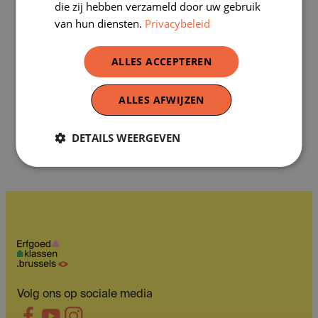
die zij hebben verzameld door uw gebruik
‘Wie is het?’
-spel
van hun diensten.
Privacybeleid
De materialen
De beroepen en werktuigen
ALLES ACCEPTEREN
De werf
in de 16de eeuw en vandaag
ALLES AFWIJZEN
De Kinderspelen
DETAILS WEERGEVEN
De spelletjes
in de 16de eeuw
Volg ons op sociale media