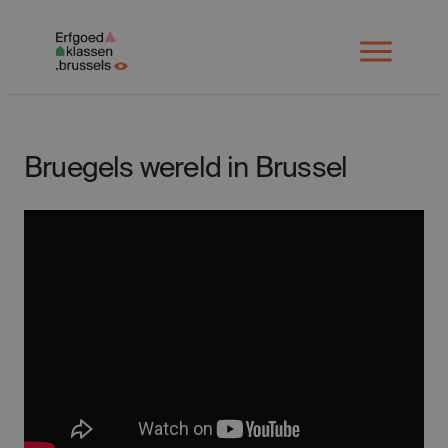
Spring
naar
Open
menu
inhoud
Bruegels wereld in Brussel