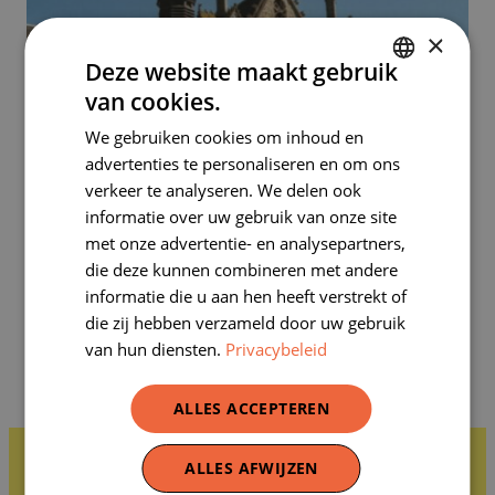
×
Deze website maakt gebruik
van cookies.
DUTCH
We gebruiken cookies om inhoud en
FRENCH
Wandeling 2: terug naar Anderlecht! – Oefeningen
advertenties te personaliseren en om ons
verkeer te analyseren. We delen ook
Kaart
informatie over uw gebruik van onze site
Halte 5. Het Erasmushuis en tuin –
Leraar
&
leerling
met onze advertentie- en analysepartners,
die deze kunnen combineren met andere
Halte 7. Huizen Griffiestraat, arch. Fouarge –
Leraar
informatie die u aan hen heeft verstrekt of
&
leerling
die zij hebben verzameld door uw gebruik
Haltes 9 &10. Vredegerecht & Verzetsplein –
Leraar
van hun diensten.
Privacybeleid
&
leerling
Halte 12. Wayezstraat –
Leraar
&
leerling
ALLES ACCEPTEREN
ALLES AFWIJZEN