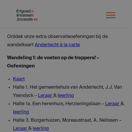
Spring
naar
Open
menu
inhoud
Ontdek onze extra observatieoefeningen bij de
wandelkaart
Anderlecht à la carte
Wandeling 1: de voeten op de trappers! –
Oefeningen
Kaart
Halte 1. Het gemeentehuis van Anderlecht, J.J. Van
Ysendyck –
Leraar
&
leerling
Halte 1a. Een herenhuis, Herzieningslaan –
Leraar
&
leerling
Halte 3. Burgerhuizen, Moreaustraat, A. Nelissen –
Leraar
&
leerling