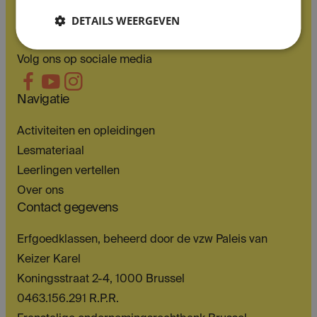
DETAILS WEERGEVEN
Volg ons op sociale media
Navigatie
Activiteiten en opleidingen
Lesmateriaal
Leerlingen vertellen
Over ons
Contact gegevens
Erfgoedklassen, beheerd door de vzw Paleis van
Keizer Karel
Koningsstraat 2-4, 1000 Brussel
0463.156.291 R.P.R.