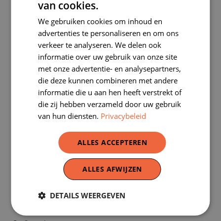
van cookies.
uitleg geeft en/of je op weg helpt met de
DUTCH
voorbereiding.
We gebruiken cookies om inhoud en
FRENCH
Het materiaal blijft gedurende 2 à 3 weken (of
advertenties te personaliseren en om ons
verkeer te analyseren. We delen ook
langer indien gewenst) bij jullie op school. Het
informatie over uw gebruik van onze site
materiaal kan worden opgehaald en teruggebracht
met onze advertentie- en analysepartners,
bij ons op bureau (Koningsstraat 2-4, 1000 Brussel).
die deze kunnen combineren met andere
De erfgoedkoffer uitlenen is gratis, maar de school
informatie die u aan hen heeft verstrekt of
engageert zich om met zorg met het materiaal om
die zij hebben verzameld door uw gebruik
te springen.
van hun diensten.
Privacybeleid
ALLES ACCEPTEREN
Belangrijk
ALLES AFWIJZEN
Wat bieden wij?
Opleiding voor jou en je collega’s van de gekozen
DETAILS WEERGEVEN
thema’s van de erfgoedkoffer.
Onze erfgoedkoffer is gratis!