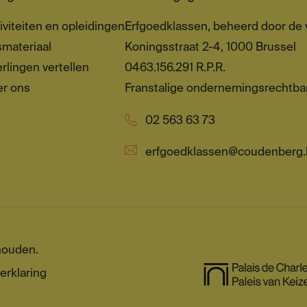
iviteiten en opleidingen
Erfgoedklassen, beheerd door de v
materiaal
Koningsstraat 2-4, 1000 Brussel
rlingen vertellen
0463.156.291 R.P.R.
er ons
Franstalige ondernemingsrechtba
02 563 63 73
erfgoedklassen@coudenberg.
houden.
erklaring