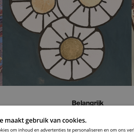
Belangrijk
e maakt gebruik van cookies.
offer? Neem contact met
Wat bieden wij?
kies om inhoud en advertenties te personaliseren en om ons ver
hema’s uit de
Opleiding voor jou en je