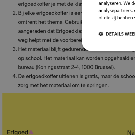
analyseren. We de
erfgoedkoffer je met de klassen kan behandelen.
analysepartners,
Bij elke erfgoedkoffer is een handleiding voorzien
of die zij hebbe
omtrent het thema. Gebruik je de koffer voor de e
aangeraden dat Erfgoedklassen eerst een woordje 
DETAILS WE
weg helpt met de voorbereiding.
Het materiaal blijft gedurende 2 à 3 weken (of lange
op school. Het materiaal kan worden opgehaald en
bureau (Koningsstraat 2-4, 1000 Brussel).
De erfgoedkoffer uitlenen is gratis, maar de scho
zorg met het materiaal om te springen.
Nav