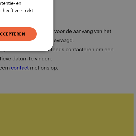
tentie- en
FRENCH
 heeft verstrekt
atis!
r dan 15 kalenderdagen voor de aanvang van het
ACCEPTEREN
nisatiekost van €160 gevraagd.
digheden kunt u ons steeds contacteren om een
tieve datum te vinden.
 Neem
contact
met ons op.