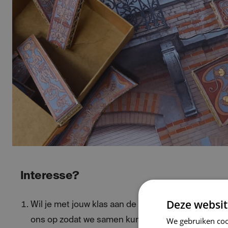
Interesse?
Deze websit
Wil je met jouw klas aan de slag met de erfgoedk
We gebruiken coo
ons op zodat we samen kunnen bespreken welke t