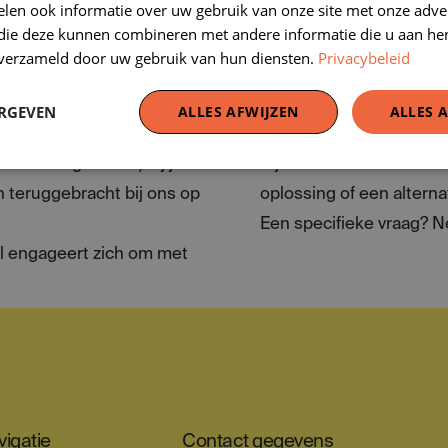
len ook informatie over uw gebruik van onze site met onze adver
erfgoedkoffer.
 die deze kunnen combineren met andere informatie die u aan hen
 en extra informatie
Onze erfgoedkoffer is gr
n verzameld door uw gebruik van hun diensten.
Privacybeleid
erste keer? Dan is het
Opgelet:
uitleg geeft en/of je op
Bij annulering op minde
ERGEVEN
ALLES AFWIJZEN
ALLES 
ontlenen wordt een orga
r indien gewenst) bij jullie
Bij onvoorziene omstan
 teruggebracht bij ons op
oplossing of een alterna
Een specifieke vraag?
ol engageert zich om met
igatie
Contact gegevens