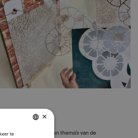
×
keer te
DUTCH
 collega’s van de gekozen thema’s van de