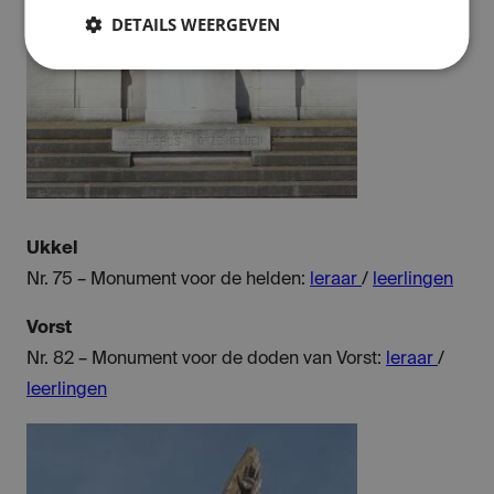
DETAILS WEERGEVEN
Ukkel
Nr. 75 – Monument voor de helden:
leraar
/
leerlingen
Vorst
Nr. 82 – Monument voor de doden van Vorst:
leraar
/
leerlingen