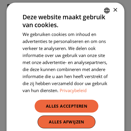
Sint-Jans-Molenbeek
×
Nr. 64 – Monument voor de doden van Sint-Jans-
Deze website maakt gebruik
Molenbeek:
leraar
/
leerlingen
van cookies.
DUTCH
We gebruiken cookies om inhoud en
FRENCH
Sint-Joost-ten-Node
advertenties te personaliseren en om ons
Nr. 66 – Monument voor de doden van Sint-Joost-ten-
verkeer te analyseren. We delen ook
Node:
leraar
/
leerlingen
informatie over uw gebruik van onze site
met onze advertentie- en analysepartners,
die deze kunnen combineren met andere
informatie die u aan hen heeft verstrekt of
die zij hebben verzameld door uw gebruik
van hun diensten.
Privacybeleid
ALLES ACCEPTEREN
ALLES AFWIJZEN