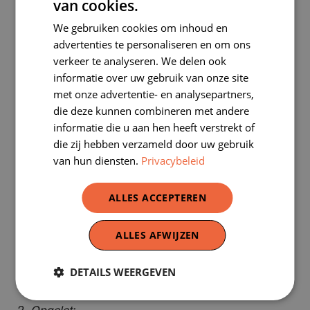
uitleg geeft en/of je op weg helpt met de
van cookies.
DUTCH
voorbereiding.
We gebruiken cookies om inhoud en
FRENCH
Het materiaal blijft gedurende 2 à 3 weken (of
advertenties te personaliseren en om ons
langer indien gewenst) bij jullie op school. Het
verkeer te analyseren. We delen ook
informatie over uw gebruik van onze site
materiaal kan worden opgehaald en teruggebracht
met onze advertentie- en analysepartners,
bij ons op bureau (Koningsstraat 2-4, 1000 Brussel).
die deze kunnen combineren met andere
De erfgoedkoffer uitlenen is gratis, maar de school
informatie die u aan hen heeft verstrekt of
engageert zich om met zorg met het materiaal om
die zij hebben verzameld door uw gebruik
te springen.
van hun diensten.
Privacybeleid
Belangrijk
ALLES ACCEPTEREN
Wat bieden wij?
ALLES AFWIJZEN
Opleiding voor jou en je collega’s van de gekozen
DETAILS WEERGEVEN
thema’s van de erfgoedkoffer.
Onze erfgoedkoffer is gratis!